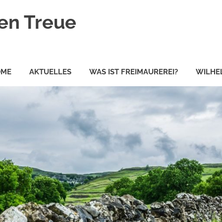
en Treue
OME
AKTUELLES
WAS IST FREIMAUREREI?
WILHEL